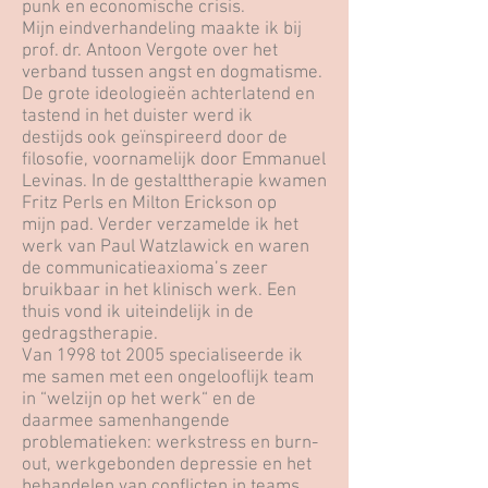
punk en economische crisis.
Mijn eindverhandeling maakte ik bij
prof. dr. Antoon Vergote over het
verband tussen angst en dogmatisme.
De grote ideologieën achterlatend en
tastend in het duister werd ik
destijds ook geïnspireerd door de
filosofie, voornamelijk door Emmanuel
Levinas. In de gestalttherapie kwamen
Fritz Perls en Milton Erickson op
mijn pad. Verder verzamelde ik het
werk van Paul Watzlawick en waren
de communicatieaxioma’s zeer
bruikbaar in het klinisch werk. Een
thuis vond ik uiteindelijk in de
gedragstherapie.
Van 1998 tot 2005 specialiseerde ik
me samen met een ongelooflijk team
in “welzijn op het werk“ en de
daarmee samenhangende
problematieken: werkstress en burn-
out, werkgebonden depressie en het
behandelen van conflicten in teams.