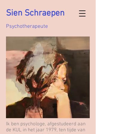
Sien Schraepen
Psychotherapeute
Ik ben psychologe, afgestudeerd aan
de KUL in het jaar 1979, ten tijde van